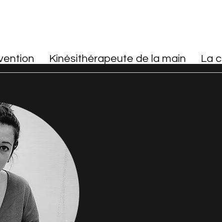
vention
Kinésithérapeute de la main
La c