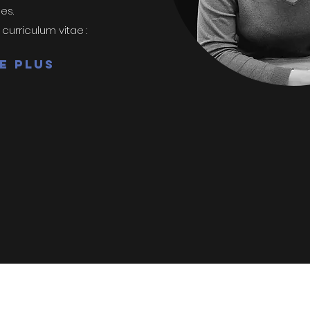
es.
urriculum vitae :
re plus