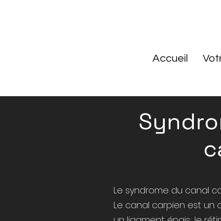
Accueil
Vot
Syndro
c
Le syndrome du canal car
Le canal carpien est un 
un ligament épais: le rét