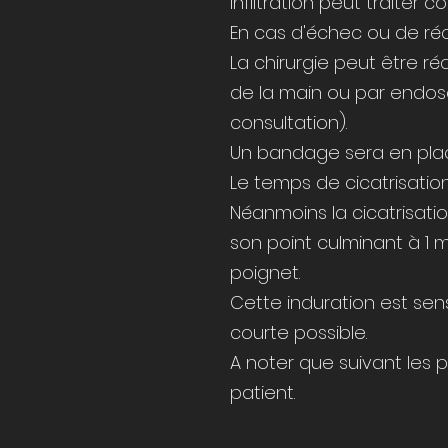
infiltration peut traite
En cas d'échec ou de réc
La chirurgie peut être r
de la main ou par endosc
consultation).
Un bandage sera en plac
Le temps de cicatrisation
Néanmoins la cicatrisat
son point culminant à 1 m
poignet.
Cette induration est sensi
courte possible.
A noter que suivant les 
patient.