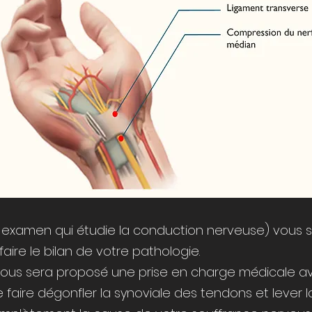
examen qui étudie la conduction nerveuse) vous
ire le bilan de votre pathologie.
 vous sera proposé une prise en charge médicale ave
e faire dégonfler la synoviale des tendons et lever