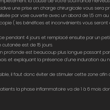
r complètement la cause de votre souffrance nerveuse
idive une prise en charge chirurgicale vous sera p
éalisée par voie ouverte avec un abord de 1,5 cm au
opie ( les bénéfices et inconvénients vous seront e
e pendant 4 jours et remplacé ensuite par un pet
 cutanée est de 15 jours.
ion profonde est beaucoup plus longue passant pa
ois et expliquant la présence d'une induration au n
ble, il faut donc éviter de stimuler cette zone afin q
patients la phase inflammatoire va de 1 à 6 mois do