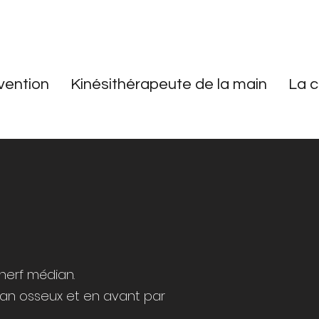
vention
Kinésithérapeute de la main
La c
nerf médian.
lan osseux et en avant par