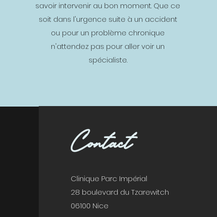
savoir intervenir au bon moment. Que ce
soit dans l'urgence suite à un accident
ou pour un problème chronique
n'attendez pas pour aller voir un
spécialiste.
Contact
Clinique Parc Impérial
28 boulevard du Tzarewitch
06100 Nice