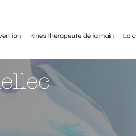
vention
Kinésithérapeute de la main
La c
ellec