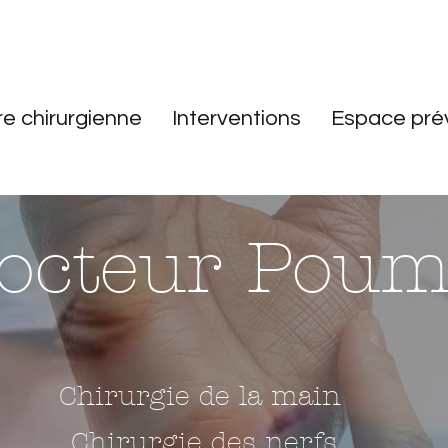
re chirurgienne
Interventions
Espace pré
octeur Poum
Chirurgie de la main
Chirurgie des nerfs